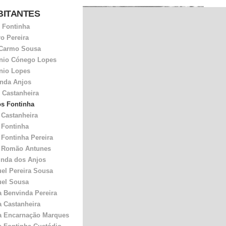
BITANTES
Car
Covi
e Fontinha
Antó
pai 
ro Pereira
faze
Carmo Sousa
Pana
nio Cónego Lopes
Carl
nio Lopes
Aos 
“
Qua
nda Anjos
para
r Castanheira
para
os Fontinha
esco
clas
 Castanheira
Tinh
 Fontinha
para
 Fontinha Pereira
sabã
refo
 Romão Antunes
inda dos Anjos
el Pereira Sousa
el Sousa
a Benvinda Pereira
a Castanheira
a Encarnação Marques