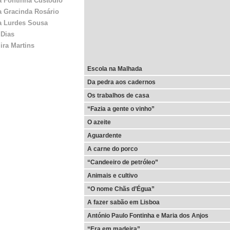
a Fontinha Custódio
a Gracinda Rosário
a Lurdes Sousa
 Dias
ira Martins
Escola na Malhada
Da pedra aos cadernos
Os trabalhos de casa
“Fazia a gente o vinho”
O azeite
Aguardente
A carne do porco
“Candeeiro de petróleo”
Animais e cultivo
“O nome Chãs d’Égua”
A fazer sabão em Lisboa
António Paulo Fontinha e Maria dos Anjos
“Era em madeira”