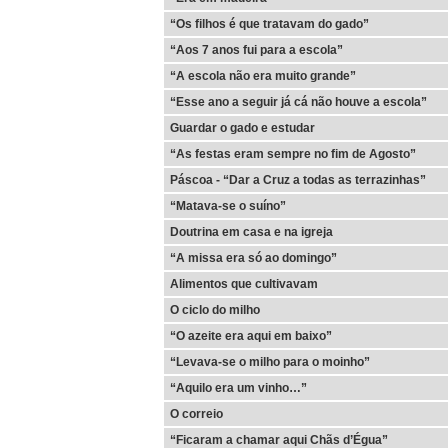
“Os filhos é que tratavam do gado”
“Aos 7 anos fui para a escola”
“A escola não era muito grande”
“Esse ano a seguir já cá não houve a escola”
Guardar o gado e estudar
“As festas eram sempre no fim de Agosto”
Páscoa - “Dar a Cruz a todas as terrazinhas”
“Matava-se o suíno”
Doutrina em casa e na igreja
“A missa era só ao domingo”
Alimentos que cultivavam
O ciclo do milho
“O azeite era aqui em baixo”
“Levava-se o milho para o moinho”
“Aquilo era um vinho…”
O correio
“Ficaram a chamar aqui Chãs d’Égua”