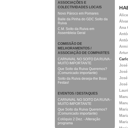
ASSOCIAÇÕES E
HA
COLECTIVIDADES LOCAIS
Novo Pároco em Pomares
Alic
Baile da Pinha do GDC Soito da
Álva
Ruiva
Ana 
C.M. Soito da Ruiva em
Assembleia Geral
Antó
Antó
COMISSÃO DE
Armi
MELHORAMENTOS /
Artu
ASSOCIAÇÃO DE COMPARTES
Carl
CARNAVAL NO SOITO DA RUIVA -
MUITO IMPORTANTE
José
Que Soito da Ruiva Queremos?
José
(Comunicado importante)
José
Soito da Ruiva deseja-lhe Boas
Festas!
José
Laur
EVENTOS / DESTAQUES
Manu
CARNAVAL NO SOITO DA RUIVA -
Manu
MUITO IMPORTANTE
Mari
Que Soito da Ruiva Queremos?
(Comunicado importante)
Mari
Colóquio 2 Dez. - Alteração
Mari
programa