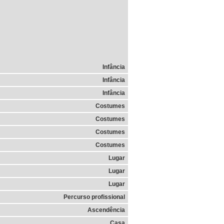
Infância
Infância
Infância
Costumes
Costumes
Costumes
Costumes
Lugar
Lugar
Lugar
Percurso profissional
Ascendência
Casa