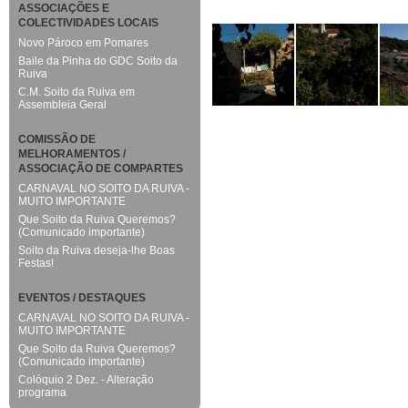
ASSOCIAÇÕES E
COLECTIVIDADES LOCAIS
Novo Pároco em Pomares
Baile da Pinha do GDC Soito da
Ruiva
C.M. Soito da Ruiva em
Assembleia Geral
COMISSÃO DE
MELHORAMENTOS /
ASSOCIAÇÃO DE COMPARTES
CARNAVAL NO SOITO DA RUIVA -
MUITO IMPORTANTE
Que Soito da Ruiva Queremos?
(Comunicado importante)
Soito da Ruiva deseja-lhe Boas
Festas!
EVENTOS / DESTAQUES
CARNAVAL NO SOITO DA RUIVA -
MUITO IMPORTANTE
Que Soito da Ruiva Queremos?
(Comunicado importante)
Colóquio 2 Dez. - Alteração
programa