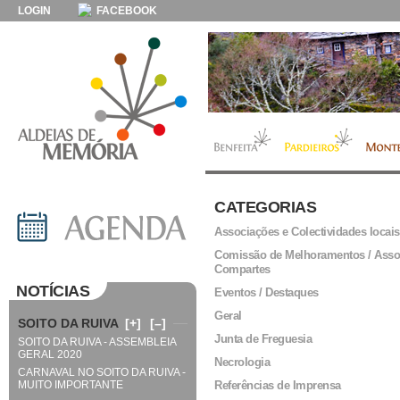
LOGIN
FACEBOOK
CATEGORIAS
Associações e Colectividades locais
Comissão de Melhoramentos / Asso
Compartes
NOTÍCIAS
Eventos / Destaques
Geral
SOITO DA RUIVA
[+]
[–]
Junta de Freguesia
SOITO DA RUIVA - ASSEMBLEIA
GERAL 2020
Necrologia
CARNAVAL NO SOITO DA RUIVA -
MUITO IMPORTANTE
Referências de Imprensa