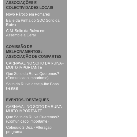
ASSOCIAÇÕES E
COLECTIVIDADES LOCAIS
Novo Pároco em Pomares
Baile da Pinha do GDC Soito da
Ruiva
C.M. Soito da Ruiva em
Assembleia Geral
COMISSÃO DE
MELHORAMENTOS /
ASSOCIAÇÃO DE COMPARTES
CARNAVAL NO SOITO DA RUIVA -
MUITO IMPORTANTE
Que Soito da Ruiva Queremos?
(Comunicado importante)
Soito da Ruiva deseja-lhe Boas
Festas!
EVENTOS / DESTAQUES
CARNAVAL NO SOITO DA RUIVA -
MUITO IMPORTANTE
Que Soito da Ruiva Queremos?
(Comunicado importante)
Colóquio 2 Dez. - Alteração
programa