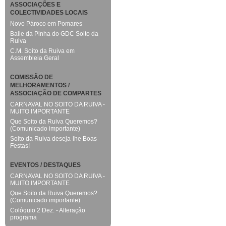
ASSOCIAÇÕES E
COLECTIVIDADES LOCAIS
Novo Pároco em Pomares
Baile da Pinha do GDC Soito da
Ruiva
C.M. Soito da Ruiva em
Assembleia Geral
COMISSÃO DE
MELHORAMENTOS /
ASSOCIAÇÃO DE COMPARTES
CARNAVAL NO SOITO DA RUIVA -
MUITO IMPORTANTE
Que Soito da Ruiva Queremos?
(Comunicado importante)
Soito da Ruiva deseja-lhe Boas
Festas!
EVENTOS / DESTAQUES
CARNAVAL NO SOITO DA RUIVA -
MUITO IMPORTANTE
Que Soito da Ruiva Queremos?
(Comunicado importante)
Colóquio 2 Dez. - Alteração
programa