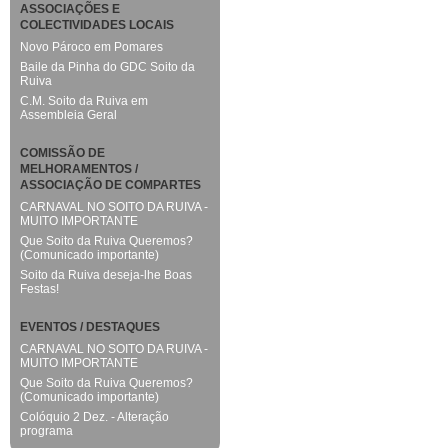
ASSOCIAÇÕES E
COLECTIVIDADES LOCAIS
Novo Pároco em Pomares
Baile da Pinha do GDC Soito da
Ruiva
C.M. Soito da Ruiva em
Assembleia Geral
COMISSÃO DE
MELHORAMENTOS /
ASSOCIAÇÃO DE COMPARTES
CARNAVAL NO SOITO DA RUIVA -
MUITO IMPORTANTE
Que Soito da Ruiva Queremos?
(Comunicado importante)
Soito da Ruiva deseja-lhe Boas
Festas!
EVENTOS / DESTAQUES
CARNAVAL NO SOITO DA RUIVA -
MUITO IMPORTANTE
Que Soito da Ruiva Queremos?
(Comunicado importante)
Colóquio 2 Dez. - Alteração
programa