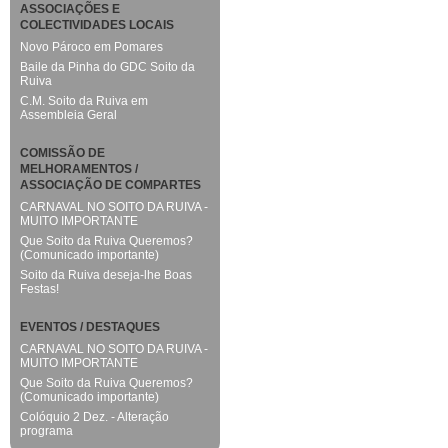
ASSOCIAÇÕES E
COLECTIVIDADES LOCAIS
Novo Pároco em Pomares
Baile da Pinha do GDC Soito da
Ruiva
C.M. Soito da Ruiva em
Assembleia Geral
COMISSÃO DE
MELHORAMENTOS /
ASSOCIAÇÃO DE COMPARTES
CARNAVAL NO SOITO DA RUIVA -
MUITO IMPORTANTE
Que Soito da Ruiva Queremos?
(Comunicado importante)
Soito da Ruiva deseja-lhe Boas
Festas!
EVENTOS / DESTAQUES
CARNAVAL NO SOITO DA RUIVA -
MUITO IMPORTANTE
Que Soito da Ruiva Queremos?
(Comunicado importante)
Colóquio 2 Dez. - Alteração
programa