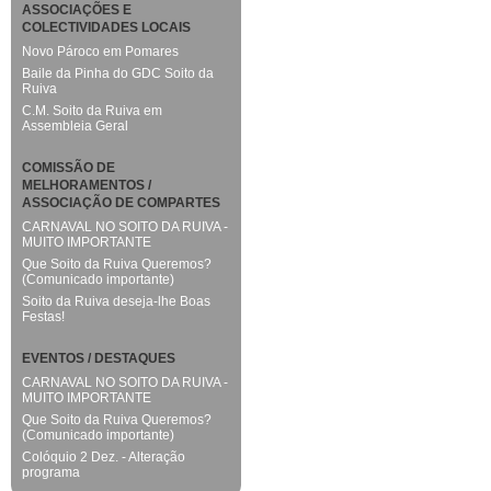
ASSOCIAÇÕES E
COLECTIVIDADES LOCAIS
Novo Pároco em Pomares
Baile da Pinha do GDC Soito da
Ruiva
C.M. Soito da Ruiva em
Assembleia Geral
COMISSÃO DE
MELHORAMENTOS /
ASSOCIAÇÃO DE COMPARTES
CARNAVAL NO SOITO DA RUIVA -
MUITO IMPORTANTE
Que Soito da Ruiva Queremos?
(Comunicado importante)
Soito da Ruiva deseja-lhe Boas
Festas!
EVENTOS / DESTAQUES
CARNAVAL NO SOITO DA RUIVA -
MUITO IMPORTANTE
Que Soito da Ruiva Queremos?
(Comunicado importante)
Colóquio 2 Dez. - Alteração
programa