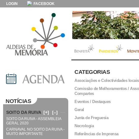
LOGIN
FACEBOOK
CATEGORIAS
Associações e Colectividades locais
Comissão de Melhoramentos / Asso
Compartes
NOTÍCIAS
Eventos / Destaques
Geral
SOITO DA RUIVA
[+]
[–]
Junta de Freguesia
SOITO DA RUIVA - ASSEMBLEIA
GERAL 2020
Necrologia
CARNAVAL NO SOITO DA RUIVA -
MUITO IMPORTANTE
Referências de Imprensa