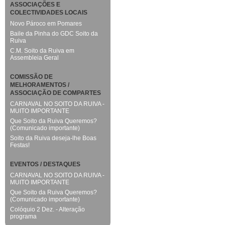
ASSOCIAÇÕES E
COLECTIVIDADES LOCAIS
Novo Pároco em Pomares
Baile da Pinha do GDC Soito da
Ruiva
C.M. Soito da Ruiva em
Assembleia Geral
COMISSÃO DE
MELHORAMENTOS /
ASSOCIAÇÃO DE COMPARTES
CARNAVAL NO SOITO DA RUIVA -
MUITO IMPORTANTE
Que Soito da Ruiva Queremos?
(Comunicado importante)
Soito da Ruiva deseja-lhe Boas
Festas!
EVENTOS / DESTAQUES
CARNAVAL NO SOITO DA RUIVA -
MUITO IMPORTANTE
Que Soito da Ruiva Queremos?
(Comunicado importante)
Colóquio 2 Dez. - Alteração
programa