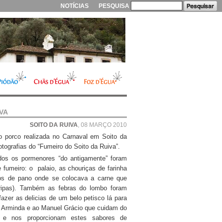
NOTÍCIAS
PESQUISA
VA
SOITO DA RUIVA
, 08 MARÇO 2010
o porco realizada no Carnaval em Soito da
tografias do “Fumeiro do Soito da Ruiva”.
os os pormenores “do antigamente” foram
 fumeiro: o palaio, as chouriças de farinha
os de pano onde se colocava a carne que
ripas). Também as febras do lombo foram
azer as delicias de um belo petisco lá para
 Arminda e ao Manuel Grácio que cuidam do
 e nos proporcionam estes sabores de