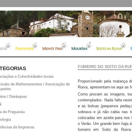
FUMEIRO DO SOITO DA RUI
TEGORIAS
ciações e Colectividades locais
Proporcionado pela matança d
ssão de Melhoramentos / Associação de
Ruiva, apresentam-se aqui as fo
partes
Como provam as imagens, tod
tos / Destaques
contemplados. Nada falta neste
l
e as bolsas (pequenos pedaç
a de Freguesia
sobrava e já não cabia nas t
colocadas em azeite para nos f
ologia
o Verão. Um grande bem haja à
rências de Imprensa
fumeiro em Soito da Ruiva