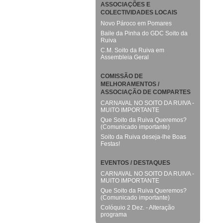
ASSOCIAÇÕES E
COLECTIVIDADES LOCAIS
Novo Pároco em Pomares
Baile da Pinha do GDC Soito da
Ruiva
C.M. Soito da Ruiva em
Assembleia Geral
COMISSÃO DE
MELHORAMENTOS /
ASSOCIAÇÃO DE COMPARTES
CARNAVAL NO SOITO DA RUIVA -
MUITO IMPORTANTE
Que Soito da Ruiva Queremos?
(Comunicado importante)
Soito da Ruiva deseja-lhe Boas
Festas!
EVENTOS / DESTAQUES
CARNAVAL NO SOITO DA RUIVA -
MUITO IMPORTANTE
Que Soito da Ruiva Queremos?
(Comunicado importante)
Colóquio 2 Dez. - Alteração
programa