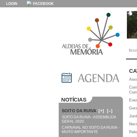
LOGIN
FACEBOOK
CA
Asso
Comi
Com
NOTÍCIAS
Even
Gera
SOITO DA RUIVA
[+]
[–]
Junt
SOITO DA RUIVA - ASSEMBLEIA
GERAL 2020
Necr
CARNAVAL NO SOITO DA RUIVA -
MUITO IMPORTANTE
Refe