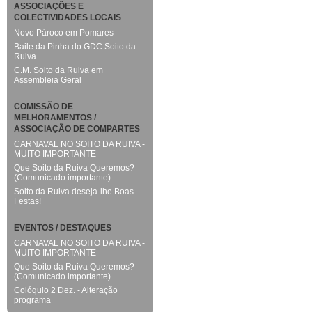
ASSOCIAÇÕES E
COLECTIVIDADES LOCAIS
Novo Pároco em Pomares
Baile da Pinha do GDC Soito da
Ruiva
C.M. Soito da Ruiva em
Assembleia Geral
COMISSÃO DE
MELHORAMENTOS /
ASSOCIAÇÃO DE COMPARTES
CARNAVAL NO SOITO DA RUIVA -
MUITO IMPORTANTE
Que Soito da Ruiva Queremos?
(Comunicado importante)
Soito da Ruiva deseja-lhe Boas
Festas!
EVENTOS / DESTAQUES
CARNAVAL NO SOITO DA RUIVA -
MUITO IMPORTANTE
Que Soito da Ruiva Queremos?
(Comunicado importante)
Colóquio 2 Dez. - Alteração
programa