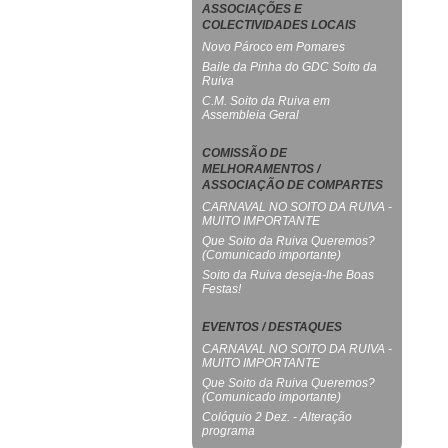
ASSOCIAÇÕES E
COLECTIVIDADES LOCAIS
Novo Pároco em Pomares
Baile da Pinha do GDC Soito da
Ruiva
C.M. Soito da Ruiva em
Assembleia Geral
COMISSÃO DE
MELHORAMENTOS /
ASSOCIAÇÃO DE COMPARTES
CARNAVAL NO SOITO DA RUIVA -
MUITO IMPORTANTE
Que Soito da Ruiva Queremos?
(Comunicado importante)
Soito da Ruiva deseja-lhe Boas
Festas!
EVENTOS / DESTAQUES
CARNAVAL NO SOITO DA RUIVA -
MUITO IMPORTANTE
Que Soito da Ruiva Queremos?
(Comunicado importante)
Colóquio 2 Dez. - Alteração
programa