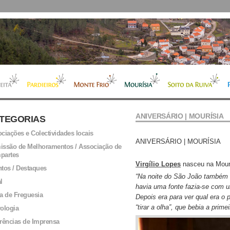
ANIVERSÁRIO | MOURÍSIA
TEGORIAS
ciações e Colectividades locais
ANIVERSÁRIO | MOURÍSIA
ssão de Melhoramentos / Associação de
partes
Virgílio Lopes
nasceu na Mour
tos / Destaques
“Na noite do São João também 
l
havia uma fonte fazia-se com u
a de Freguesia
Depois era para ver qual era o 
“tirar a olha”, que bebia a prime
ologia
rências de Imprensa