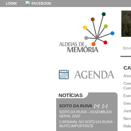
LOGIN
FACEBOOK
CA
Asso
Comi
Com
NOTÍCIAS
Even
Gera
SOITO DA RUIVA
[+]
[–]
Junt
SOITO DA RUIVA - ASSEMBLEIA
GERAL 2020
Necr
CARNAVAL NO SOITO DA RUIVA -
MUITO IMPORTANTE
Refe