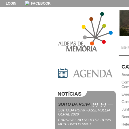
LOGIN
FACEBOOK
CA
Asso
Comi
Com
NOTÍCIAS
Even
Gera
SOITO DA RUIVA
[+]
[–]
Junt
SOITO DA RUIVA - ASSEMBLEIA
GERAL 2020
Necr
CARNAVAL NO SOITO DA RUIVA -
MUITO IMPORTANTE
Refe