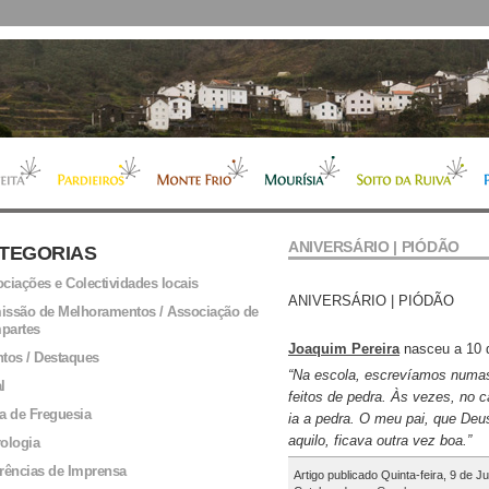
ANIVERSÁRIO | PIÓDÃO
TEGORIAS
ciações e Colectividades locais
ANIVERSÁRIO | PIÓDÃO
ssão de Melhoramentos / Associação de
partes
Joaquim Pereira
nasceu a 10 
tos / Destaques
“Na escola, escrevíamos numa
l
feitos de pedra. Às vezes, no c
a de Freguesia
ia a pedra. O meu pai, que Deus
aquilo, ficava outra vez boa.”
ologia
rências de Imprensa
Artigo publicado Quinta-feira, 9 de J