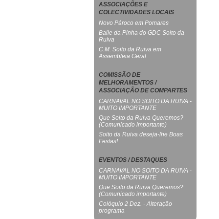
ASSOCIAÇÕES E
COLECTIVIDADES LOCAIS
Novo Pároco em Pomares
Baile da Pinha do GDC Soito da
Ruiva
C.M. Soito da Ruiva em
Assembleia Geral
COMISSÃO DE
MELHORAMENTOS /
ASSOCIAÇÃO DE COMPARTES
CARNAVAL NO SOITO DA RUIVA -
MUITO IMPORTANTE
Que Soito da Ruiva Queremos?
(Comunicado importante)
Soito da Ruiva deseja-lhe Boas
Festas!
EVENTOS / DESTAQUES
CARNAVAL NO SOITO DA RUIVA -
MUITO IMPORTANTE
Que Soito da Ruiva Queremos?
(Comunicado importante)
Colóquio 2 Dez. - Alteração
programa