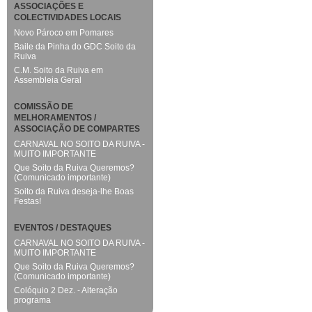
ASSOCIAÇÕES E
COLECTIVIDADES LOCAIS
Novo Pároco em Pomares
Baile da Pinha do GDC Soito da
Ruiva
C.M. Soito da Ruiva em
Assembleia Geral
COMISSÃO DE
MELHORAMENTOS /
ASSOCIAÇÃO DE COMPARTES
CARNAVAL NO SOITO DA RUIVA -
MUITO IMPORTANTE
Que Soito da Ruiva Queremos?
(Comunicado importante)
Soito da Ruiva deseja-lhe Boas
Festas!
EVENTOS / DESTAQUES
CARNAVAL NO SOITO DA RUIVA -
MUITO IMPORTANTE
Que Soito da Ruiva Queremos?
(Comunicado importante)
Colóquio 2 Dez. - Alteração
programa