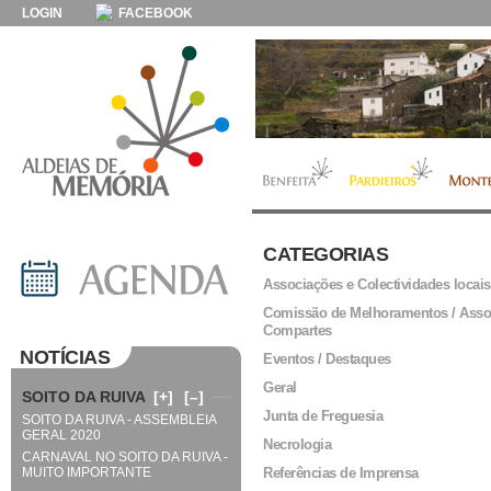
LOGIN
FACEBOOK
CATEGORIAS
Associações e Colectividades locais
Comissão de Melhoramentos / Asso
Compartes
NOTÍCIAS
Eventos / Destaques
Geral
SOITO DA RUIVA
[+]
[–]
Junta de Freguesia
SOITO DA RUIVA - ASSEMBLEIA
GERAL 2020
Necrologia
CARNAVAL NO SOITO DA RUIVA -
MUITO IMPORTANTE
Referências de Imprensa