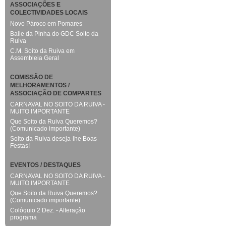
ASSOCIAÇÕES E
COLECTIVIDADES LOCAIS
Novo Pároco em Pomares
Baile da Pinha do GDC Soito da
Ruiva
C.M. Soito da Ruiva em
Assembleia Geral
COMISSÃO DE
MELHORAMENTOS /
ASSOCIAÇÃO DE COMPARTES
CARNAVAL NO SOITO DA RUIVA -
MUITO IMPORTANTE
Que Soito da Ruiva Queremos?
(Comunicado importante)
Soito da Ruiva deseja-lhe Boas
Festas!
EVENTOS / DESTAQUES
CARNAVAL NO SOITO DA RUIVA -
MUITO IMPORTANTE
Que Soito da Ruiva Queremos?
(Comunicado importante)
Colóquio 2 Dez. - Alteração
programa