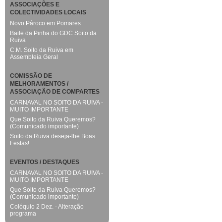
ASSOCIAÇÕES E
COLECTIVIDADES LOCAIS
Novo Pároco em Pomares
Baile da Pinha do GDC Soito da
Ruiva
C.M. Soito da Ruiva em
Assembleia Geral
COMISSÃO DE
MELHORAMENTOS /
ASSOCIAÇÃO DE COMPARTES
CARNAVAL NO SOITO DA RUIVA -
MUITO IMPORTANTE
Que Soito da Ruiva Queremos?
(Comunicado importante)
Soito da Ruiva deseja-lhe Boas
Festas!
EVENTOS / DESTAQUES
CARNAVAL NO SOITO DA RUIVA -
MUITO IMPORTANTE
Que Soito da Ruiva Queremos?
(Comunicado importante)
Colóquio 2 Dez. - Alteração
programa