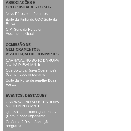
ASSOCIAÇÕES E
COLECTIVIDADES LOCAIS
Novo Pároco em Pomares
Baile da Pinha do GDC Soito da
Ruiva
C.M. Soito da Ruiva em
Assembleia Geral
COMISSÃO DE
MELHORAMENTOS /
ASSOCIAÇÃO DE COMPARTES
CARNAVAL NO SOITO DA RUIVA -
MUITO IMPORTANTE
Que Soito da Ruiva Queremos?
(Comunicado importante)
Soito da Ruiva deseja-lhe Boas
Festas!
EVENTOS / DESTAQUES
CARNAVAL NO SOITO DA RUIVA -
MUITO IMPORTANTE
Que Soito da Ruiva Queremos?
(Comunicado importante)
Colóquio 2 Dez. - Alteração
programa