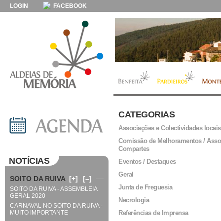
LOGIN
FACEBOOK
CATEGORIAS
Associações e Colectividades locais
Comissão de Melhoramentos / Asso
Compartes
NOTÍCIAS
Eventos / Destaques
Geral
SOITO DA RUIVA
[+]
[–]
Junta de Freguesia
SOITO DA RUIVA - ASSEMBLEIA
GERAL 2020
Necrologia
CARNAVAL NO SOITO DA RUIVA -
MUITO IMPORTANTE
Referências de Imprensa