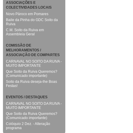
ASSOCIAÇÕES E
COLECTIVIDADES LOCAIS
Novo Pároco em Pomares
Baile da Pinha do GDC Soito da
Ruiva
C.M. Soito da Ruiva em
Assembleia Geral
COMISSÃO DE
MELHORAMENTOS /
ASSOCIAÇÃO DE COMPARTES
CARNAVAL NO SOITO DA RUIVA -
MUITO IMPORTANTE
Que Soito da Ruiva Queremos?
(Comunicado importante)
Soito da Ruiva deseja-lhe Boas
Festas!
EVENTOS / DESTAQUES
CARNAVAL NO SOITO DA RUIVA -
MUITO IMPORTANTE
Que Soito da Ruiva Queremos?
(Comunicado importante)
Colóquio 2 Dez. - Alteração
programa