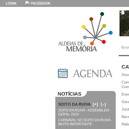
LOGIN
FACEBOOK
CA
Asso
Comi
Com
NOTÍCIAS
Even
Gera
SOITO DA RUIVA
[+]
[–]
Junt
SOITO DA RUIVA - ASSEMBLEIA
GERAL 2020
Necr
CARNAVAL NO SOITO DA RUIVA -
MUITO IMPORTANTE
Refe