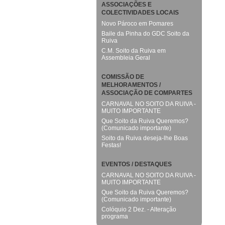
ASSOCIAÇÕES E
COLECTIVIDADES LOCAIS
Novo Pároco em Pomares
Baile da Pinha do GDC Soito da
Ruiva
C.M. Soito da Ruiva em
Assembleia Geral
COMISSÃO DE
MELHORAMENTOS /
ASSOCIAÇÃO DE COMPARTES
CARNAVAL NO SOITO DA RUIVA -
MUITO IMPORTANTE
Que Soito da Ruiva Queremos?
(Comunicado importante)
Soito da Ruiva deseja-lhe Boas
Festas!
EVENTOS / DESTAQUES
CARNAVAL NO SOITO DA RUIVA -
MUITO IMPORTANTE
Que Soito da Ruiva Queremos?
(Comunicado importante)
Colóquio 2 Dez. - Alteração
programa