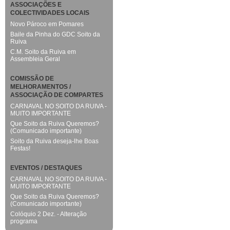
ASSOCIAÇÕES E
COLECTIVIDADES LOCAIS
Novo Pároco em Pomares
Baile da Pinha do GDC Soito da
Ruiva
C.M. Soito da Ruiva em
Assembleia Geral
COMISSÃO DE
MELHORAMENTOS /
ASSOCIAÇÃO DE COMPARTES
CARNAVAL NO SOITO DA RUIVA -
MUITO IMPORTANTE
Que Soito da Ruiva Queremos?
(Comunicado importante)
Soito da Ruiva deseja-lhe Boas
Festas!
EVENTOS / DESTAQUES
CARNAVAL NO SOITO DA RUIVA -
MUITO IMPORTANTE
Que Soito da Ruiva Queremos?
(Comunicado importante)
Colóquio 2 Dez. - Alteração
programa