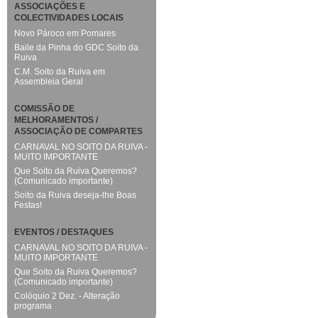
ASSOCIAÇÕES E
COLECTIVIDADES LOCAIS
Novo Pároco em Pomares
Baile da Pinha do GDC Soito da
Ruiva
C.M. Soito da Ruiva em
Assembleia Geral
COMISSÃO DE
MELHORAMENTOS /
ASSOCIAÇÃO DE COMPARTES
CARNAVAL NO SOITO DA RUIVA -
MUITO IMPORTANTE
Que Soito da Ruiva Queremos?
(Comunicado importante)
Soito da Ruiva deseja-lhe Boas
Festas!
EVENTOS / DESTAQUES
CARNAVAL NO SOITO DA RUIVA -
MUITO IMPORTANTE
Que Soito da Ruiva Queremos?
(Comunicado importante)
Colóquio 2 Dez. - Alteração
programa