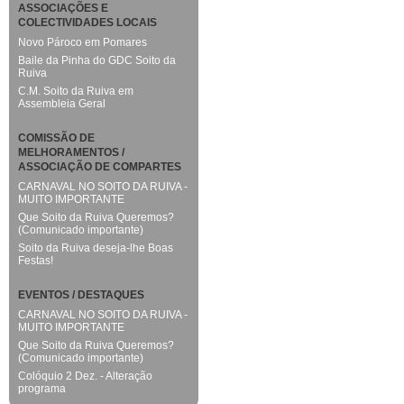
ASSOCIAÇÕES E
COLECTIVIDADES LOCAIS
Novo Pároco em Pomares
Baile da Pinha do GDC Soito da
Ruiva
C.M. Soito da Ruiva em
Assembleia Geral
COMISSÃO DE
MELHORAMENTOS /
ASSOCIAÇÃO DE COMPARTES
CARNAVAL NO SOITO DA RUIVA -
MUITO IMPORTANTE
Que Soito da Ruiva Queremos?
(Comunicado importante)
Soito da Ruiva deseja-lhe Boas
Festas!
EVENTOS / DESTAQUES
CARNAVAL NO SOITO DA RUIVA -
MUITO IMPORTANTE
Que Soito da Ruiva Queremos?
(Comunicado importante)
Colóquio 2 Dez. - Alteração
programa