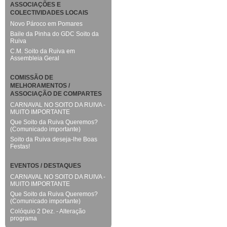
ASSOCIAÇÕES E
COLECTIVIDADES LOCAIS
Novo Pároco em Pomares
Baile da Pinha do GDC Soito da
Ruiva
C.M. Soito da Ruiva em
Assembleia Geral
COMISSÃO DE
MELHORAMENTOS /
ASSOCIAÇÃO DE COMPARTES
CARNAVAL NO SOITO DA RUIVA -
MUITO IMPORTANTE
Que Soito da Ruiva Queremos?
(Comunicado importante)
Soito da Ruiva deseja-lhe Boas
Festas!
EVENTOS / DESTAQUES
CARNAVAL NO SOITO DA RUIVA -
MUITO IMPORTANTE
Que Soito da Ruiva Queremos?
(Comunicado importante)
Colóquio 2 Dez. - Alteração
programa