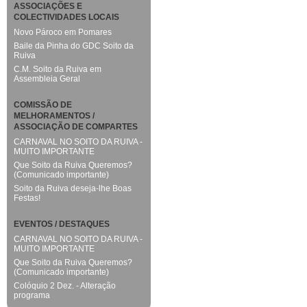
ASSOCIAÇÕES E
COLECTIVIDADES LOCAIS
Novo Pároco em Pomares
Baile da Pinha do GDC Soito da
Ruiva
C.M. Soito da Ruiva em
Assembleia Geral
COMISSÃO DE
MELHORAMENTOS /
ASSOCIAÇÃO DE COMPARTES
CARNAVAL NO SOITO DA RUIVA -
MUITO IMPORTANTE
Que Soito da Ruiva Queremos?
(Comunicado importante)
Soito da Ruiva deseja-lhe Boas
Festas!
EVENTOS / DESTAQUES
CARNAVAL NO SOITO DA RUIVA -
MUITO IMPORTANTE
Que Soito da Ruiva Queremos?
(Comunicado importante)
Colóquio 2 Dez. - Alteração
programa