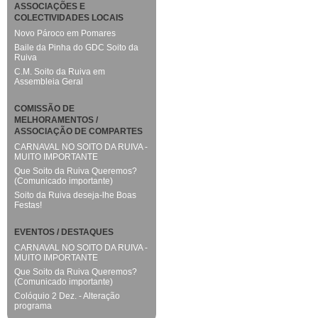
ASSOCIAÇÕES E
COLECTIVIDADES LOCAIS
Novo Pároco em Pomares
Baile da Pinha do GDC Soito da
Ruiva
C.M. Soito da Ruiva em
Assembleia Geral
COMISSÃO DE
MELHORAMENTOS /
ASSOCIAÇÃO DE COMPARTES
CARNAVAL NO SOITO DA RUIVA -
MUITO IMPORTANTE
Que Soito da Ruiva Queremos?
(Comunicado importante)
Soito da Ruiva deseja-lhe Boas
Festas!
EVENTOS / DESTAQUES
CARNAVAL NO SOITO DA RUIVA -
MUITO IMPORTANTE
Que Soito da Ruiva Queremos?
(Comunicado importante)
Colóquio 2 Dez. - Alteração
programa