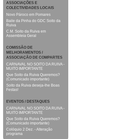
ASSOCIAÇÕES E
COLECTIVIDADES LOCAIS
Novo Pároco em Pomares
Baile da Pinha do GDC Soito da
Ruiva
C.M. Soito da Ruiva em
Assembleia Geral
COMISSÃO DE
MELHORAMENTOS /
ASSOCIAÇÃO DE COMPARTES
CARNAVAL NO SOITO DA RUIVA -
MUITO IMPORTANTE
Que Soito da Ruiva Queremos?
(Comunicado importante)
Soito da Ruiva deseja-lhe Boas
Festas!
EVENTOS / DESTAQUES
CARNAVAL NO SOITO DA RUIVA -
MUITO IMPORTANTE
Que Soito da Ruiva Queremos?
(Comunicado importante)
Colóquio 2 Dez. - Alteração
programa