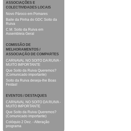
ASSOCIAÇÕES E
COLECTIVIDADES LOCAIS
Novo Pároco em Pomares
Baile da Pinha do GDC Soito da
Ruiva
C.M. Soito da Ruiva em
Assembleia Geral
COMISSÃO DE
MELHORAMENTOS /
ASSOCIAÇÃO DE COMPARTES
CARNAVAL NO SOITO DA RUIVA -
MUITO IMPORTANTE
Que Soito da Ruiva Queremos?
(Comunicado importante)
Soito da Ruiva deseja-lhe Boas
Festas!
EVENTOS / DESTAQUES
CARNAVAL NO SOITO DA RUIVA -
MUITO IMPORTANTE
Que Soito da Ruiva Queremos?
(Comunicado importante)
Colóquio 2 Dez. - Alteração
programa