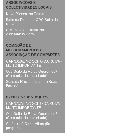
ASSOCIAÇÕES E
COLECTIVIDADES LOCAIS
Novo Pároco em Pomares
Baile da Pinha do GDC Soito da
Ruiva
C.M. Soito da Ruiva em
Assembleia Geral
COMISSÃO DE
MELHORAMENTOS /
ASSOCIAÇÃO DE COMPARTES
CARNAVAL NO SOITO DA RUIVA -
MUITO IMPORTANTE
Que Soito da Ruiva Queremos?
(Comunicado importante)
Soito da Ruiva deseja-lhe Boas
Festas!
EVENTOS / DESTAQUES
CARNAVAL NO SOITO DA RUIVA -
MUITO IMPORTANTE
Que Soito da Ruiva Queremos?
(Comunicado importante)
Colóquio 2 Dez. - Alteração
programa