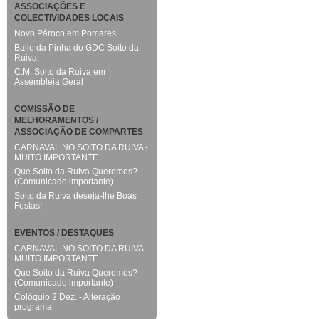
ASSOCIAÇÕES E
COLECTIVIDADES LOCAIS
Novo Pároco em Pomares
Baile da Pinha do GDC Soito da
Ruiva
C.M. Soito da Ruiva em
Assembleia Geral
COMISSÃO DE
MELHORAMENTOS /
ASSOCIAÇÃO DE COMPARTES
CARNAVAL NO SOITO DA RUIVA -
MUITO IMPORTANTE
Que Soito da Ruiva Queremos?
(Comunicado importante)
Soito da Ruiva deseja-lhe Boas
Festas!
EVENTOS / DESTAQUES
CARNAVAL NO SOITO DA RUIVA -
MUITO IMPORTANTE
Que Soito da Ruiva Queremos?
(Comunicado importante)
Colóquio 2 Dez. - Alteração
programa