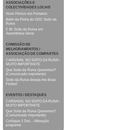
ASSOCIAÇÕES E
COLECTIVIDADES LOCAIS
Novo Pároco em Pomares
Baile da Pinha do GDC Soito da
Ruiva
C.M. Soito da Ruiva em
Assembleia Geral
COMISSÃO DE
MELHORAMENTOS /
ASSOCIAÇÃO DE COMPARTES
CARNAVAL NO SOITO DA RUIVA -
MUITO IMPORTANTE
Que Soito da Ruiva Queremos?
(Comunicado importante)
Soito da Ruiva deseja-lhe Boas
Festas!
EVENTOS / DESTAQUES
CARNAVAL NO SOITO DA RUIVA -
MUITO IMPORTANTE
Que Soito da Ruiva Queremos?
(Comunicado importante)
Colóquio 2 Dez. - Alteração
programa