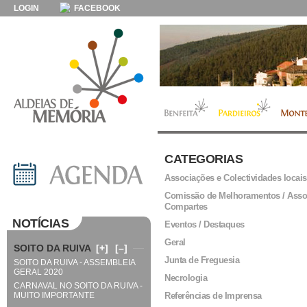
LOGIN
FACEBOOK
CATEGORIAS
Associações e Colectividades locais
Comissão de Melhoramentos / Asso
Compartes
NOTÍCIAS
Eventos / Destaques
Geral
SOITO DA RUIVA
[+]
[–]
Junta de Freguesia
SOITO DA RUIVA - ASSEMBLEIA
GERAL 2020
Necrologia
CARNAVAL NO SOITO DA RUIVA -
MUITO IMPORTANTE
Referências de Imprensa