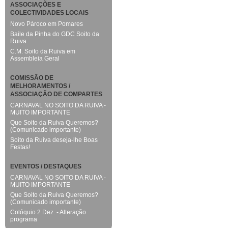
ASSOCIAÇÕES E
COLECTIVIDADES LOCAIS
Novo Pároco em Pomares
Baile da Pinha do GDC Soito da
Ruiva
C.M. Soito da Ruiva em
Assembleia Geral
COMISSÃO DE
MELHORAMENTOS /
ASSOCIAÇÃO DE COMPARTES
CARNAVAL NO SOITO DA RUIVA -
MUITO IMPORTANTE
Que Soito da Ruiva Queremos?
(Comunicado importante)
Soito da Ruiva deseja-lhe Boas
Festas!
EVENTOS / DESTAQUES
CARNAVAL NO SOITO DA RUIVA -
MUITO IMPORTANTE
Que Soito da Ruiva Queremos?
(Comunicado importante)
Colóquio 2 Dez. - Alteração
programa