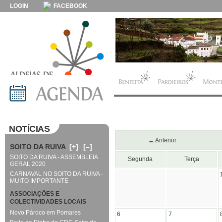
LOGIN
FACEBOOK
NOTÍCIAS
← Anterior
SOITO DA RUIVA
[+]
[–]
SOITO DA RUIVA - ASSEMBLEIA
Segunda
Terça
GERAL 2020
CARNAVAL NO SOITO DA RUIVA -
MUITO IMPORTANTE
ASSOCIAÇÕES E
COLECTIVIDADES LOCAIS
Novo Pároco em Pomares
6
7