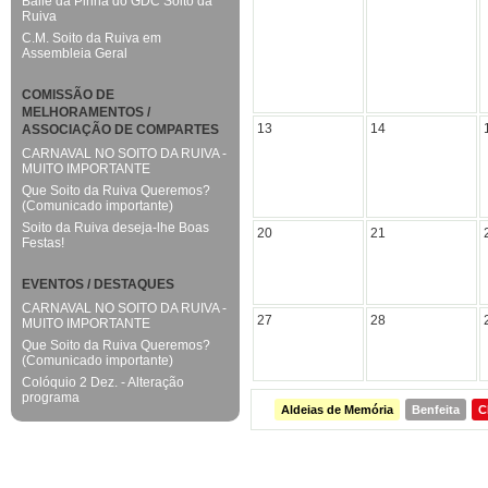
Baile da Pinha do GDC Soito da
Ruiva
C.M. Soito da Ruiva em
Assembleia Geral
COMISSÃO DE
MELHORAMENTOS /
13
14
ASSOCIAÇÃO DE COMPARTES
CARNAVAL NO SOITO DA RUIVA -
MUITO IMPORTANTE
Que Soito da Ruiva Queremos?
(Comunicado importante)
Soito da Ruiva deseja-lhe Boas
20
21
Festas!
EVENTOS / DESTAQUES
CARNAVAL NO SOITO DA RUIVA -
27
28
MUITO IMPORTANTE
Que Soito da Ruiva Queremos?
(Comunicado importante)
Colóquio 2 Dez. - Alteração
programa
Aldeias de Memória
Benfeita
C