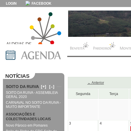
LOGIN
FACEBOOK
NOTÍCIAS
← Anterior
SOITO DA RUIVA
[+]
[–]
SOITO DA RUIVA - ASSEMBLEIA
Segunda
Terça
GERAL 2020
CARNAVAL NO SOITO DA RUIVA -
MUITO IMPORTANTE
ASSOCIAÇÕES E
COLECTIVIDADES LOCAIS
3
4
Novo Pároco em Pomares