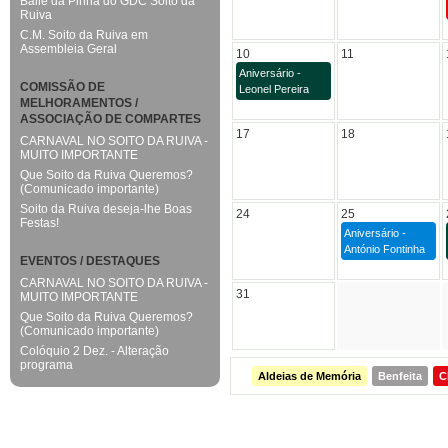
Baile da Pinha do GDC Soito da
Ruiva
C.M. Soito da Ruiva em
Assembleia Geral
10
11
Aniversário -
COMISSÃO DE
Leonel Pereira
MELHORAMENTOS /
ASSOCIAÇÃO DE COMPARTES
17
18
CARNAVAL NO SOITO DA RUIVA -
MUITO IMPORTANTE
Que Soito da Ruiva Queremos?
(Comunicado importante)
Soito da Ruiva deseja-lhe Boas
24
25
Festas!
Aniversário -
António Fontinha
EVENTOS / DESTAQUES
CARNAVAL NO SOITO DA RUIVA -
31
MUITO IMPORTANTE
Que Soito da Ruiva Queremos?
(Comunicado importante)
Colóquio 2 Dez. - Alteração
programa
Aldeias de Memória
Benfeita
C