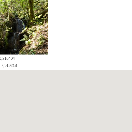
40,216404
 -7,919218