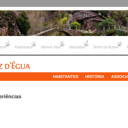
HABITANTES
HISTÓRIA
ASSOCI
eriências