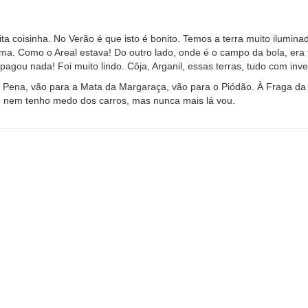
coisinha. No Verão é que isto é bonito. Temos a terra muito iluminada
ma. Como o Areal estava! Do outro lado, onde é o campo da bola, era 
pagou nada! Foi muito lindo. Côja, Arganil, essas terras, tudo com inve
a Pena, vão para a Mata da Margaraça, vão para o Piódão. À Fraga da P
to nem tenho medo dos carros, mas nunca mais lá vou.